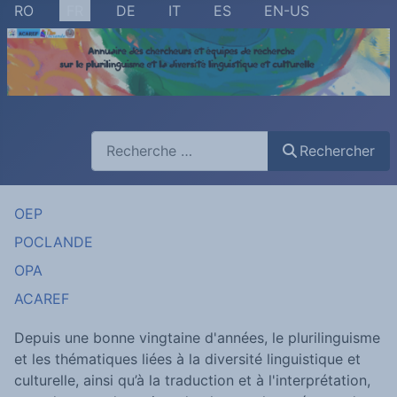
Sélectionnez votre langue
RO
FR
DE
IT
ES
EN-US
Rechercher
Rechercher
OEP
POCLANDE
OPA
ACAREF
Depuis une bonne vingtaine d'années, le plurilinguisme
et les thématiques liées à la diversité linguistique et
culturelle, ainsi qu’à la traduction et à l'interprétation,