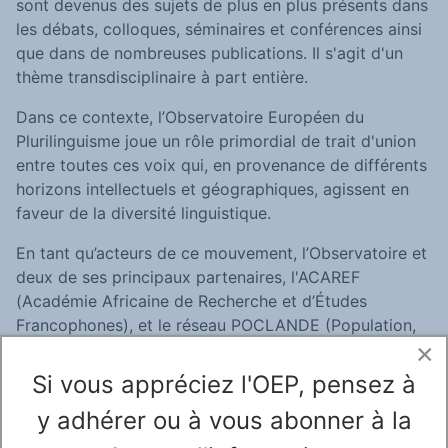
sont devenus des sujets de plus en plus présents dans
les débats, colloques, séminaires et conférences ainsi
que dans de nombreuses publications.
Il s'agit d'un
thème transdisciplinaire à part entière.
Dans ce contexte, l’Observatoire Européen du
Plurilinguisme joue un rôle primordial de trait d'union
entre toutes ces voix qui, en provenance de différents
horizons intellectuels et géographiques, agissent en
faveur de la diversité linguistique.
En tant qu’acteurs de ce mouvement, l’Observatoire et
deux de ses principaux partenaires, l'ACAREF
(Académie Africaine de Recherche et d’Études
Francophones), et le réseau POCLANDE (Population,
×
Cultures, Langues et Développement) ont entrepris de
mettre en place un annuaire des chercheurs et équipes
Si vous appréciez l'OEP, pensez à
de recherche sur le plurilinguisme et la diversité
y adhérer ou à vous abonner à la
linguistique et culturelle. Dès sa création,
l'Observatoire du Plurilinguisme Africain (OPA), s'est