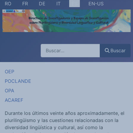
Seleccione su idioma
RO
FR
DE
IT
ES
EN-US
Buscar
Buscar
OEP
POCLANDE
OPA
ACAREF
Durante los últimos veinte años aproximadamente, el
plurilingüismo y las cuestiones relacionadas con la
diversidad lingüística y cultural, así como la