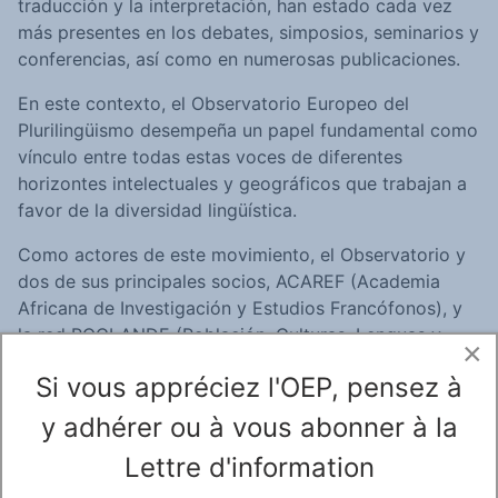
traducción y la interpretación, han estado cada vez
más presentes en los debates, simposios, seminarios y
conferencias, así como en numerosas publicaciones.
En este contexto, el Observatorio Europeo del
Plurilingüismo desempeña un papel fundamental como
vínculo entre todas estas voces de diferentes
horizontes intelectuales y geográficos que trabajan a
favor de la diversidad lingüística.
Como actores de este movimiento, el Observatorio y
dos de sus principales socios, ACAREF (Academia
Africana de Investigación y Estudios Francófonos), y
la red POCLANDE (Población, Culturas, Lenguas y
×
Desarrollo) se han comprometido a crear un directorio
Si vous appréciez l'OEP, pensez à
de investigadores y equipos de investigación sobre
plurilingüismo y diversidad lingüística y cultural. Nada
y adhérer ou à vous abonner à la
más crearse, el Observatorio del Plurilingüismo
Lettre d'information
Africano (OPA) se sumó a la empresa. El objetivo de
esta base de datos, que reúne al máximo número de