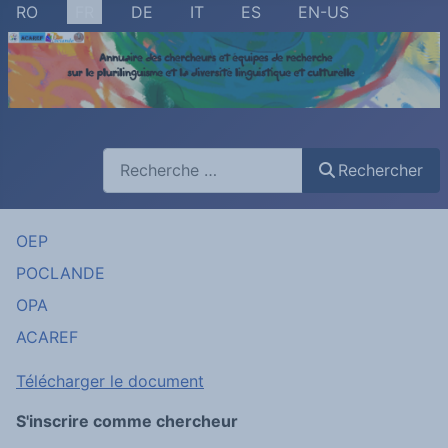
Sélectionnez votre langue
RO
FR
DE
IT
ES
EN-US
Rechercher
Rechercher
OEP
POCLANDE
OPA
ACAREF
Télécharger le document
S'inscrire comme chercheur