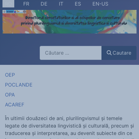
Selectați limba dvs
RO
FR
DE
IT
ES
EN-US
Cautare
Cautare
OEP
POCLANDE
OPA
ACAREF
În ultimii douăzeci de ani, plurilingvismul și temele
legate de diversitatea lingvistică și culturală, precum și
traducerea și interpretarea, au devenit subiecte din ce